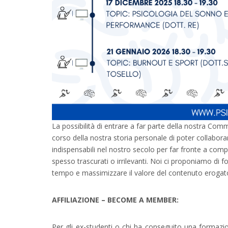
La possibilità di entrare a far parte della nostra Co
corso della nostra storia personale di poter collabor
indispensabili nel nostro secolo per far fronte a co
spesso trascurati o irrilevanti. Noi ci proponiamo di forn
tempo e massimizzare il valore del contenuto erogat
AFFILIAZIONE – BECOME A MEMBER:
Per gli ex-studenti o chi ha conseguito una formazion