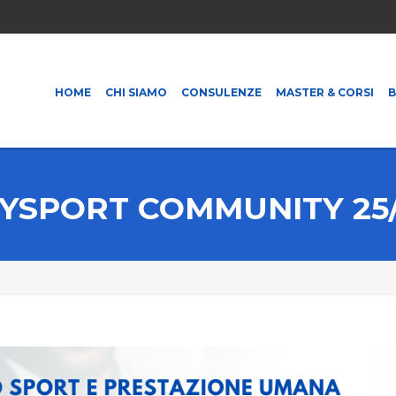
HOME
CHI SIAMO
CONSULENZE
MASTER & CORSI
YSPORT COMMUNITY 25