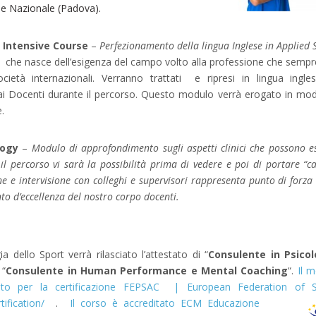
de Nazionale (Padova).
 Intensive Course
–
Perfezionamento della lingua Inglese in Applied 
 che nasce dell’esigenza del campo volto alla professione che sempr
Società internazionali. Verranno trattati e ripresi in lingua ingle
i Docenti durante il percorso. Questo modulo verrà erogato in mod
.
logy
–
Modulo di approfondimento sugli aspetti clinici che possono e
 il percorso vi sarà la possibilità prima di vedere e poi di portare “ca
ione e intervisione con colleghi e supervisori rappresenta punto di forza
o d’eccellenza del nostro corpo docenti.
a dello Sport verrà rilasciato l’attestato di “
Consulente in Psicol
 “
Consulente in Human Performance e Mental Coaching
“.
Il 
zato per la certificazione FEPSAC | European Federation of S
tification/
.
Il corso è accreditato ECM Educazione