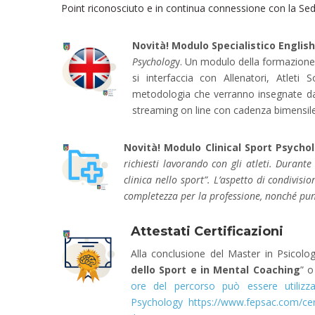
Point riconosciuto e in continua connessione con la Se
Novità! Modulo Specialistico
English
Psycholog
y. Un modulo della formazione
si interfaccia con Allenatori, Atleti 
metodologia che verranno insegnate da
streaming on line con cadenza bimensile
Novità! Modulo Clinical Sport Psycho
richiesti lavorando con gli atleti. Durante
clinica nello sport”. L’aspetto di condivis
completezza per la professione,
nonché punt
Attestati Certificazioni
Alla conclusione del Master in Psicologi
dello Sport e in Mental Coaching
” o
ore del percorso può essere utiliz
Psychology
https://www.fepsac.com/cer