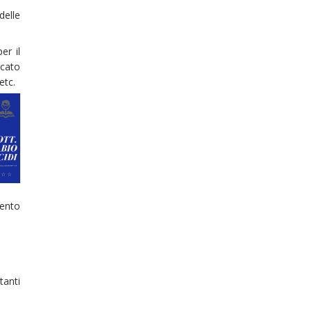
delle
er il
icato
etc.
mento
tanti