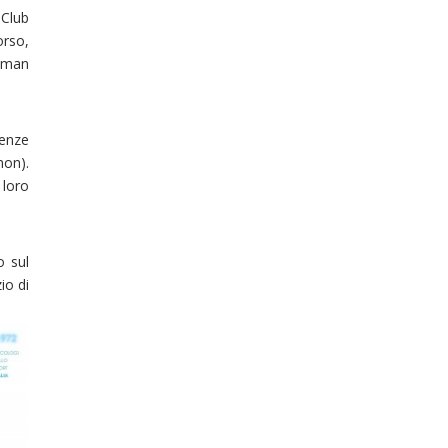
 Club
orso,
uman
tenze
non).
 loro
o sul
io di