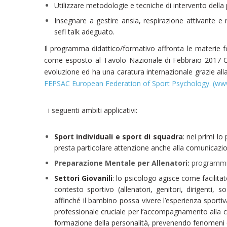
Utilizzare metodologie e tecniche di intervento della
Insegnare a gestire ansia, respirazione attivante e 
sefl talk adeguato.
Il programma didattico/formativo affronta le materie fo
come esposto al Tavolo Nazionale di Febbraio 2017 O
evoluzione ed ha una caratura internazionale grazie al
FEPSAC European Federation of Sport Psychology. (w
i seguenti ambiti applicativi:
Sport individuali e sport di squadra
: nei primi lo
presta particolare attenzione anche alla comunicazion
Preparazione Mentale per Allenatori:
programmi 
Settori Giovanili
: lo psicologo agisce come facilita
contesto sportivo (allenatori, genitori, dirigenti,
affinché il bambino possa vivere l’esperienza sportiv
professionale cruciale per l’accompagnamento alla cres
formazione della personalità, prevenendo fenomeni qua