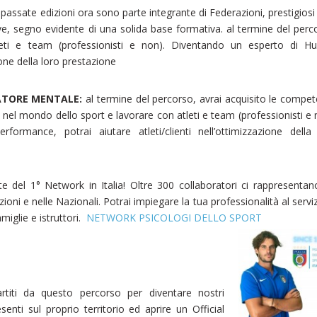
e passate edizioni ora sono parte integrante di Federazioni, prestigiosi
ive, segno evidente di una solida base formativa. al termine del perc
leti e team (professionisti e non). Diventando un esperto di H
ione della loro prestazione
ATORE MENTALE:
al termine del percorso, avrai acquisito le compe
 nel mondo dello sport e lavorare con atleti e team (professionisti e 
rmance, potrai aiutare atleti/clienti nell’ottimizzazione della
te del 1° Network in Italia! Oltre 300 collaboratori ci rappresentan
zioni e nelle Nazionali. Potrai impiegare la tua professionalità al serviz
miglie e istruttori.
NETWORK PSICOLOGI DELLO SPORT
artiti da questo percorso per diventare nostri
esenti sul proprio territorio ed aprire un Official