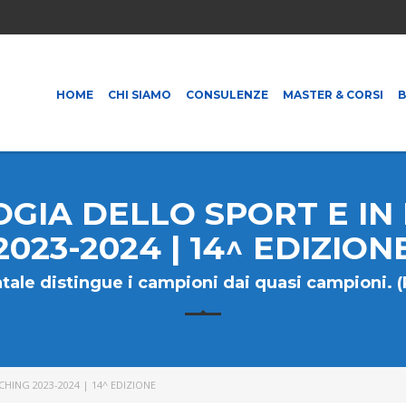
HOME
CHI SIAMO
CONSULENZE
MASTER & CORSI
OGIA DELLO SPORT E I
2023-2024 | 14^ EDIZION
tale distingue i campioni dai quasi campioni. (
HING 2023-2024 | 14^ EDIZIONE