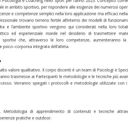
n Psicologia e Coaching nello Sport per l’anno 2023. Concepito com
ale in ambito sportivo, per rispondere alle esigenze dei numerosi oper
cenze e competenze semplici nella loro applicazione ma efficaci nella
essionale trovano terreno fertile all’interno dei modelli di funziona
dra e l’ambiente sportivo vengono qui considerati nella loro total
attico ed esperienziale risiede nel desiderio di trasmettere mate
ri sportivi che, attraverso le loro competenze, aumenteranno la
 psico–corporea integrata dell’atleta.
o
to valore qualitativo. Il corpo docenti è un team di Psicologi e Specia
erranno trasmesse ai Partecipanti le metodologie e le tecniche più ava
uccesso. Verranno spiegati i protocolli e metodologie utilizzate con 
.
Metodologia di apprendimento di contenuti e tecniche attrav
 esperienze pratiche e outdoor.