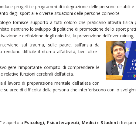
onduce progetti e programmi di integrazione delle persone disabili e 
o degli sport alle diverse situazioni delle persone coinvolte.
cologo fornisce supporto a tutti coloro che praticano attività fisica p
bito rientrano lo sviluppo di politiche di promozione dello sport prat
otivazione e definizione degli obiettivi, la prevenzione dell’overtraining, 
interviene sul trauma, sulle paure, sull’ansia da
ndono difficile il ritorno all’attività, ben oltre i
svolgere l’importante compito di comprendere le
relative funzioni cerebrali dell’atleta.
ra il lavoro di preparazione mentale dell’atleta con
are su aree di difficoltà della persona che interferiscono con lo svolgi
g” è aperto a
Psicologi
, P
sicoterapeuti
,
Medici
e
Studenti
frequen