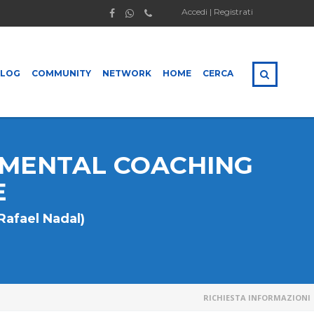
Accedi | Registrati
BLOG
COMMUNITY
NETWORK
HOME
CERCA
N MENTAL COACHING
E
Rafael Nadal)
RICHIESTA INFORMAZIONI