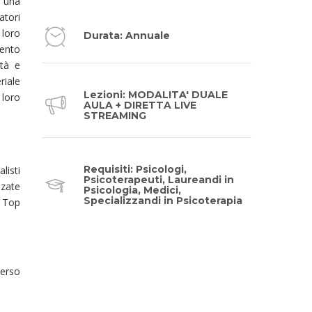
e una
atori
 loro
Durata: Annuale
mento
ità e
riale
Lezioni: MODALITA' DUALE
 loro
AULA + DIRETTA LIVE
STREAMING
Requisiti: Psicologi,
listi
Psicoterapeuti, Laureandi in
nzate
Psicologia, Medici,
Specializzandi in Psicoterapia
i Top
erso