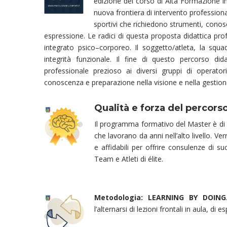
edizione del corso di Alta Formazione i
nuova frontiera di intervento profession
sportivi che richiedono strumenti, conos
espressione. Le radici di questa proposta didattica prof
integrato psico–corporeo. Il soggetto/atleta, la squa
integrità funzionale. Il fine di questo percorso did
professionale prezioso ai diversi gruppi di operato
conoscenza e preparazione nella visione e nella gestione
Qualità e forza del percors
Il programma formativo del Master è di al
che lavorano da anni nell’alto livello. V
e affidabili per offrire consulenze di s
Team e Atleti di élite.
Metodologia: LEARNING BY DOING
l’alternarsi di lezioni frontali in aula, di