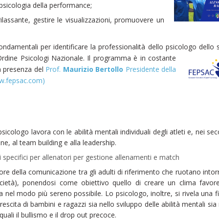
 psicologia della performance;
rilassante, gestire le visualizzazioni, promuovere un
ndamentali per identificare la professionalità dello psicologo dello 
rdine Psicologi Nazionale.
Il programma è in costante
la presenza del
Prof.
Maurizio Bertollo
P
residente della
ww.fepsac.com)
 psicologo lavora con le abilità mentali individuali degli atleti e, nei sec
e, al team building e alla leadership.
specifici per allenatori per gestione allenamenti e match
tore della comunicazione tra gli adulti di riferimento che ruotano intor
 società), ponendosi come obiettivo quello di creare un clima favor
a nel modo più sereno possibile. Lo psicologo, inoltre, si rivela una f
cita di bambini e ragazzi sia nello sviluppo delle abilità mentali sia 
li il bullismo e il drop out precoce.