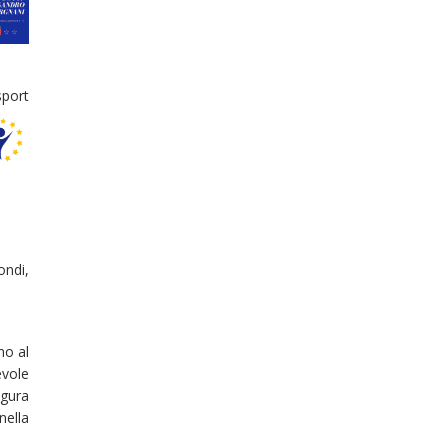
sport
ondi,
no al
evole
igura
nella