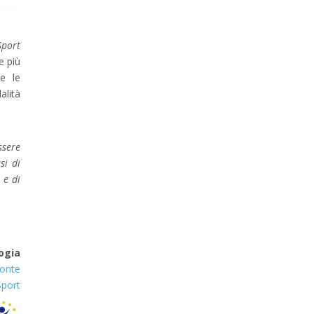
Sport
e più
se le
alità
ssere
si di
 e di
ogia
monte
port