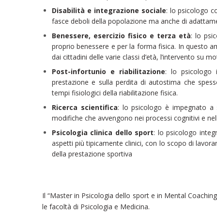
Disabilità e integrazione sociale
: lo psicologo c
fasce deboli della popolazione ma anche di adattament
Benessere, esercizio fisico e terza età
: lo psi
proprio benessere e per la forma fisica. In questo am
dai cittadini delle varie classi d’età, l’intervento su m
Post-infortunio e riabilitazione
: lo psicologo 
prestazione e sulla perdita di autostima che spesso re
tempi fisiologici della riabilitazione fisica.
Ricerca scientifica
: lo psicologo è impegnato a 
modifiche che avvengono nei processi cognitivi e nelle 
Psicologia clinica dello sport
: lo psicologo integ
aspetti più tipicamente clinici, con lo scopo di lavor
della prestazione sportiva
Il “Master in Psicologia dello sport e in Mental Coachin
le facoltà di Psicologia e Medicina.