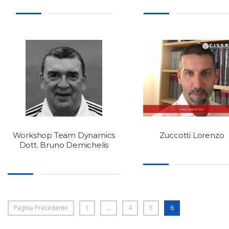
Zuccotti Lorenzo
Workshop Team Dynamics
Dott. Bruno Demichelis
Pagina Precedente
1
…
4
5
6