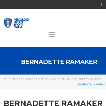
Toggle
navigation
BERNADETTE RAMAKER
STUDENTI PSICOLOGI DELLO SPORT
>
C.V. DOCENTI
>
BERNADETTE RAMAKER
RICHIESTA INFORMA
BERNADETTE RAMAKER